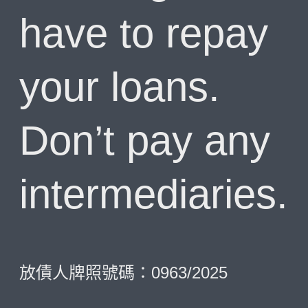
have to repay
your loans.
Don’t pay any
intermediaries.
放債人牌照號碼：0963/2025