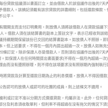
。每份貸款協議須以書面訂立，並由借款人於該協議作出後的7天
予借款人。該摘記須載有該宗貸款的詳盡細則，包括還款條款、
不公平。
就有關開支而支付訂明費用，則放債人須將該借款人在貸款協議下
款人。借款人須在該結算書的副本上簽註文字，表示已經收到該
議持續期間保留該份已交回的結算書副本。如放債人不照辦，即
本。但上述要求，不得在一個月內提出超過一次。放債人如無充
20條訂定，除非保證人亦是借款人，否則須在協議作出後的7天
書。如保證人在任何時間提出書面要求(不得在一個月內超過一次
理由而沒有遵照辦理，則不得在該項要求沒有照辦期內強制執行
隨時將貸款及計算至還款日期為止的利息償還，放債人不得因借款
憲報公告認可的放債人或認可的社團的成員，則上述條文不適用。
付複利或訂定不准以分期方式償還貸款，均屬非法。此外，任何
部分及利息須收取單利，但利率不得超過在沒有拖欠的情況下須