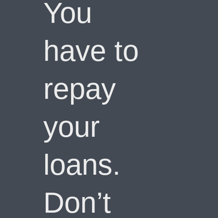
You
have to
repay
your
loans.
Don’t