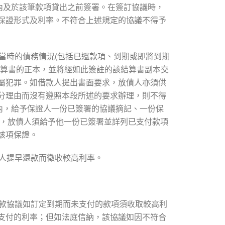
內及於該筆款項貸出之前簽署。在簽訂協議時，
保證形式及利率。不符合上述規定的協議不得予
當時的債務情況(包括已還款項、到期或即將到期
結算書的正本，並將經如此簽註的該結算書副本交
屬犯罪。如借款人提出書面要求，放債人亦須供
分理由而沒有遵照本段所述的要求辦理，則不得
內，給予保證人一份已簽署的協議摘記、一份保
)，放債人須給予他一份已簽署並詳列已支付款項
該項保證。
人提早還款而徵收較高利率。
貸款協議如訂定到期而未支付的款項須收取較高利
支付的利率；但如法庭信納，該協議如因不符合