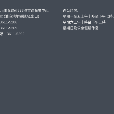
九龍彌敦道573號富運商業中心
辦公時間:
C室 (油麻地地鐵站A1出口)
星期一至五上午十時至下午七時;
3611-5286
星期六上午十時至下午二時;
611-5269
星期日及公衆假期休息
話：
3611-5292