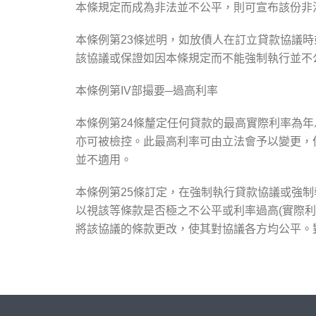
本條規定而成為非法並不公平，則可宣布該份非
本條例第23條述明，如放債人在訂立貸款協議
該協議或保證如因本條規定而不能強制執行並不
本條例第IV部撮要─過高利率
本條例第24條釐定任何貸款的最高實際利率為年
亦可被檢控。此最高利率可由立法會予以變更，但
並不適用。
本條例第25條訂定，在強制執行貸款協議或強
以視該等條款是否極之不公平或利率過高(實際利
將該協議的條款更改，使其對協議各方均公平。對於