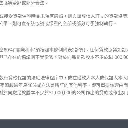
法協議全部或部分合法。
時或接受貸款保證時並未領有牌照，則與該放債人訂立的貸款協
公平，則可宣布該協議或保證的全部或部分可予強制執行。
息60%(“實際利率”須按照本條例附表2計算)。任何貸款協議
已存在的協議則不受影響。對於向繳足款股本不少於$1,000,
制執行貸款保證的法庭法律程序中，或在借款人本人或保證人本
率如超逾年息48%或立法會所訂的其他利率，即可單憑該理由
向繳足款股本不少於$1,000,000的公司作出的貸款或作出