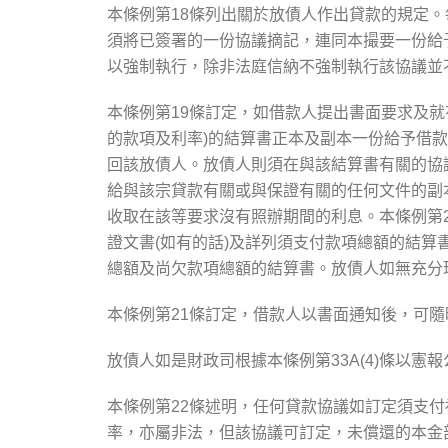
本條例第18條列出關於放債人作出貸款的規定
須將已簽署的一份協議摘記，連同本撮要一份給
以強制執行，除非法庭信納不強制執行該協議並
本條例第19條訂定，如借款人提出書面要求及
的款項及利率)的結算書正本及副本一份給予借
回該放債人。放債人則須在與該結算書有關的協
給與該宗貸款有關或與保證有關的任何文件的副
收取在該等要求沒有照辦期間的利息。本條例第
證文書(如有的話)及詳列須支付款項總額的結算
總額及尚欠款項總額的結算書。放債人如無充分
本條例第21條訂定，借款人以書面通知後，可
放債人如是財政司根據本條例第33A(4)條以
本條例第22條述明，任何貸款協議如訂定須支
率，亦屬非法，但該協議可訂定，未償還的本金