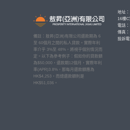
地址：
16樓
電話：
傳真：3
備註：敖昇(亞洲)有限公司還款期為 6
投訴電
至 60個月之間的私人貸款。實際年利
率介乎 3%至 48%，將視乎個別情況而
定。以下為參考例子：假如你的貸款額
為$50,000，還款期12個月，實際年利
率(APR)3.8%，那每月還款額應為
HK$4,253，而總還款額則是
HK$51,036。