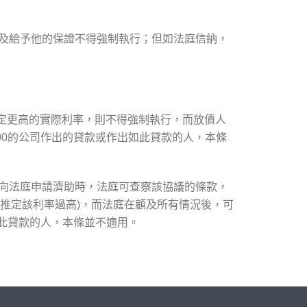
議及給予他的保證不得強制執行；但如法庭信納，
如訂定更高的實際利率，則不得強制執行，而放債人
000的公司作出的貸款或作出如此貸款的人，本條
人向法庭申請濟助時，法庭可查察該協議的條款，
而推定該利率過高)，而法庭在顧及所有情況後，可
如此貸款的人，本條並不適用。