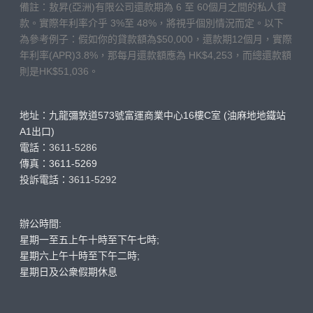
備註：敖昇(亞洲)有限公司還款期為 6 至 60個月之間的私人貸
款。實際年利率介乎 3%至 48%，將視乎個別情況而定。以下
為參考例子：假如你的貸款額為$50,000，還款期12個月，實際
年利率(APR)3.8%，那每月還款額應為 HK$4,253，而總還款額
則是HK$51,036。
地址：九龍彌敦道573號富運商業中心16樓C室 (油麻地地鐵站
A1出口)
電話：
3611-5286
傳真：3611-5269
投訴電話：
3611-5292
辦公時間:
星期一至五上午十時至下午七時;
星期六上午十時至下午二時;
星期日及公衆假期休息