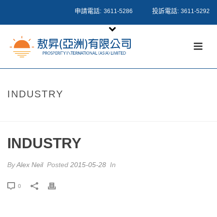
申請電話:
投訴電話:
3611-5286
3611-5292
INDUSTRY
HOME
/
CLIENTS
/ INDUSTRY
INDUSTRY
By
Alex Neil
Posted
2015-05-28
In
0