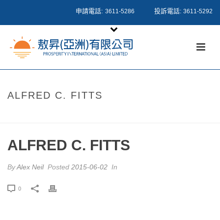
申請電話:
投訴電話:
3611-5286
3611-5292
ALFRED C. FITTS
HOME
/
TESTIMONIAL
/ ALFRED C. FITTS
ALFRED C. FITTS
By
Alex Neil
Posted
2015-06-02
In
0