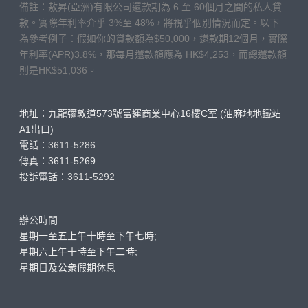
備註：敖昇(亞洲)有限公司還款期為 6 至 60個月之間的私人貸
款。實際年利率介乎 3%至 48%，將視乎個別情況而定。以下
為參考例子：假如你的貸款額為$50,000，還款期12個月，實際
年利率(APR)3.8%，那每月還款額應為 HK$4,253，而總還款額
則是HK$51,036。
地址：九龍彌敦道573號富運商業中心16樓C室 (油麻地地鐵站
A1出口)
電話：
3611-5286
傳真：3611-5269
投訴電話：
3611-5292
辦公時間:
星期一至五上午十時至下午七時;
星期六上午十時至下午二時;
星期日及公衆假期休息