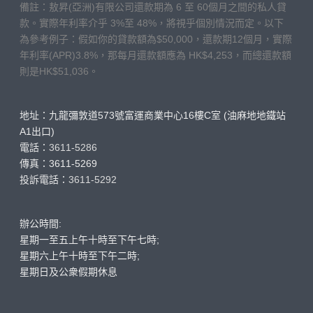
備註：敖昇(亞洲)有限公司還款期為 6 至 60個月之間的私人貸
款。實際年利率介乎 3%至 48%，將視乎個別情況而定。以下
為參考例子：假如你的貸款額為$50,000，還款期12個月，實際
年利率(APR)3.8%，那每月還款額應為 HK$4,253，而總還款額
則是HK$51,036。
地址：九龍彌敦道573號富運商業中心16樓C室 (油麻地地鐵站
A1出口)
電話：
3611-5286
傳真：3611-5269
投訴電話：
3611-5292
辦公時間:
星期一至五上午十時至下午七時;
星期六上午十時至下午二時;
星期日及公衆假期休息