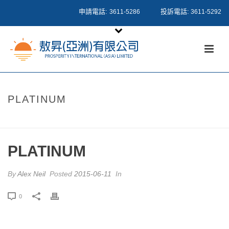
申請電話:
投訴電話:
3611-5286
3611-5292
PLATINUM
HOME
/
PRICING TABLE
/ PLATINUM
PLATINUM
By
Alex Neil
Posted
2015-06-11
In
0