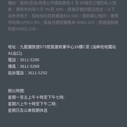
備註：敖昇(亞洲)有限公司還款期為 6 至 60個月之間的私人貸
款。實際年利率介乎 3%至 48%，將視乎個別情況而定。以下
為參考例子：假如你的貸款額為$50,000，還款期12個月，實際
年利率(APR)3.8%，那每月還款額應為 HK$4,253，而總還款額
則是HK$51,036。
地址：九龍彌敦道573號富運商業中心16樓C室 (油麻地地鐵站
A1出口)
電話：
3611-5286
傳真：3611-5269
投訴電話：
3611-5292
辦公時間:
星期一至五上午十時至下午七時;
星期六上午十時至下午二時;
星期日及公衆假期休息