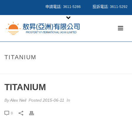
申請電話:
投訴電話:
3611-5286
3611-5292
TITANIUM
HOME
/
PRICING TABLE
/ TITANIUM
TITANIUM
By
Alex Neil
Posted
2015-06-11
In
0