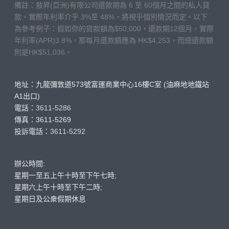
備註：敖昇(亞洲)有限公司還款期為 6 至 60個月之間的私人貸
款。實際年利率介乎 3%至 48%，將視乎個別情況而定。以下
為參考例子：假如你的貸款額為$50,000，還款期12個月，實際
年利率(APR)3.8%，那每月還款額應為 HK$4,253，而總還款額
則是HK$51,036。
地址：九龍彌敦道573號富運商業中心16樓C室 (油麻地地鐵站
A1出口)
電話：
3611-5286
傳真：3611-5269
投訴電話：
3611-5292
辦公時間:
星期一至五上午十時至下午七時;
星期六上午十時至下午二時;
星期日及公衆假期休息