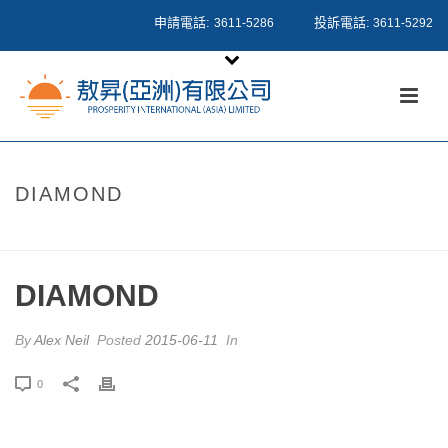
申請電話:
投訴電話:
3611-5286
3611-5292
DIAMOND
HOME
/
PRICING TABLE
/ DIAMOND
DIAMOND
By
Alex Neil
Posted
2015-06-11
In
0